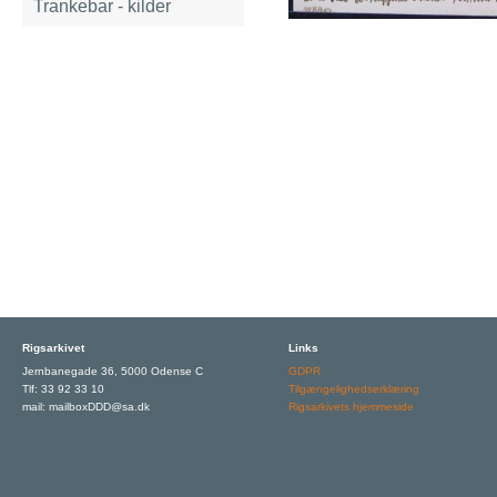
Trankebar - kilder
Rigsarkivet
Links
Jernbanegade 36, 5000 Odense C
GDPR
Tlf: 33 92 33 10
Tilgængelighedserklæring
mail: mailboxDDD@sa.dk
Rigsarkivets hjemmeside