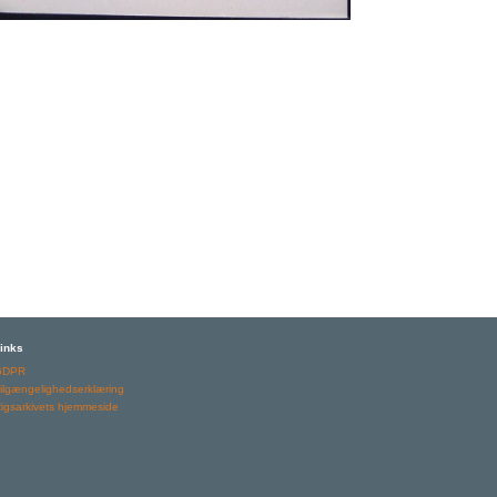
inks
GDPR
ilgængelighedserklæring
igsarkivets hjemmeside