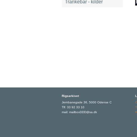
Trankebar - kilder
Rigsarkivet
L
Jernbanegade 36, 5000 Odense C
Tlf: 33 92 33 10
T
mail: mailboxDDD@sa.dk
R