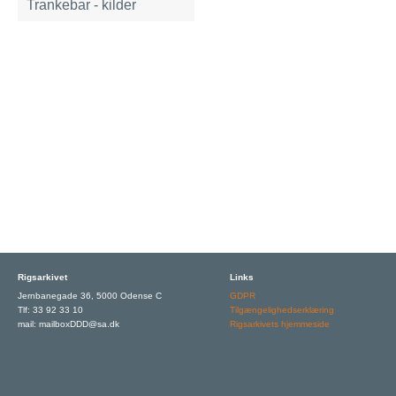
Trankebar - kilder
Rigsarkivet
Links
Jernbanegade 36, 5000 Odense C
GDPR
Tlf: 33 92 33 10
Tilgængelighedserklæring
mail: mailboxDDD@sa.dk
Rigsarkivets hjemmeside