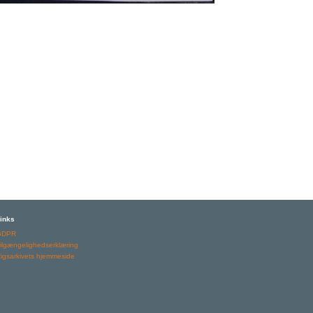
inks
GDPR
ilgængelighedserklæring
igsarkivets hjemmeside