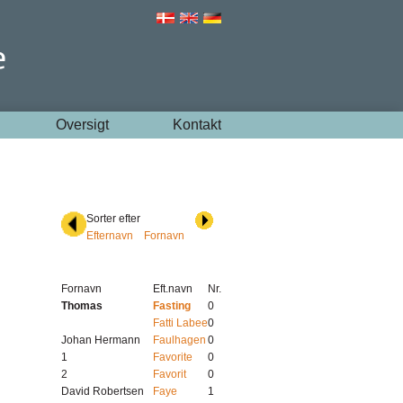
Oversigt
Kontakt
Sorter efter
Efternavn
Fornavn
Fornavn
Eft.navn
Nr.
Thomas
Fasting
0
Fatti Labee
0
Johan Hermann
Faulhagen
0
1
Favorite
0
2
Favorit
0
David Robertsen
Faye
1