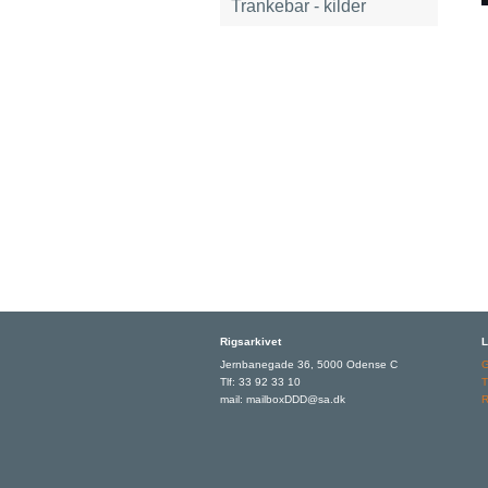
Trankebar - kilder
Rigsarkivet
L
Jernbanegade 36, 5000 Odense C
Tlf: 33 92 33 10
T
mail: mailboxDDD@sa.dk
R