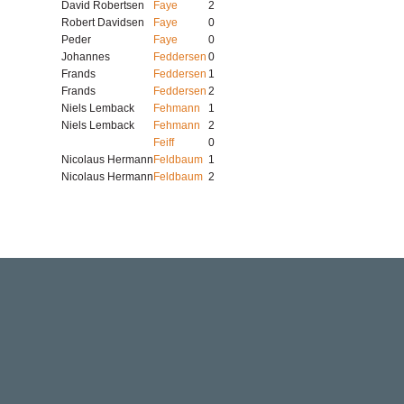
David Robertsen
Faye
2
Robert Davidsen
Faye
0
Peder
Faye
0
Johannes
Feddersen
0
Frands
Feddersen
1
Frands
Feddersen
2
Niels Lemback
Fehmann
1
Niels Lemback
Fehmann
2
Feiff
0
Nicolaus Hermann
Feldbaum
1
Nicolaus Hermann
Feldbaum
2