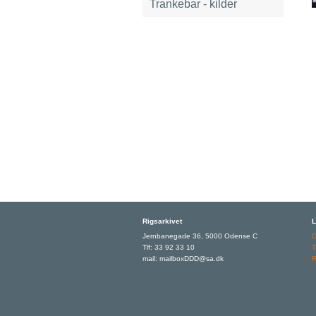
Trankebar - kilder
Rigsarkivet
L
Jernbanegade 36, 5000 Odense C
Tlf: 33 92 33 10
T
mail: mailboxDDD@sa.dk
R