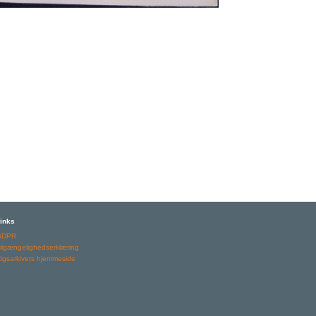
inks
GDPR
ilgængelighedserklæring
igsarkivets hjemmeside