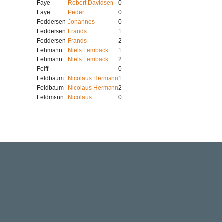
Faye
Robert Davidsen
0
Faye
Peder
0
Feddersen
Johannes
0
Feddersen
Frands
1
Feddersen
Frands
2
Fehmann
Niels Lemback
1
Fehmann
Niels Lemback
2
Feiff
0
Feldbaum
Nicolaus Hermann
1
Feldbaum
Nicolaus Hermann
2
Feldmann
Nicolaus
0