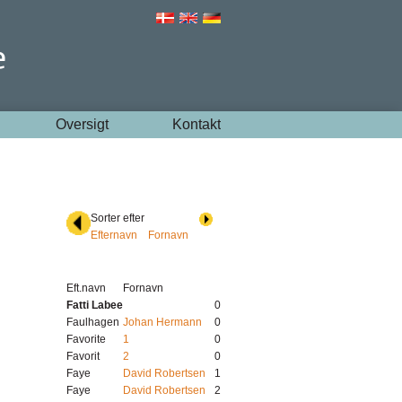
Oversigt
Kontakt
Sorter efter
Efternavn
Fornavn
Eft.navn
Fornavn
Fatti Labee
0
Faulhagen
Johan Hermann
0
Favorite
1
0
Favorit
2
0
Faye
David Robertsen
1
Faye
David Robertsen
2