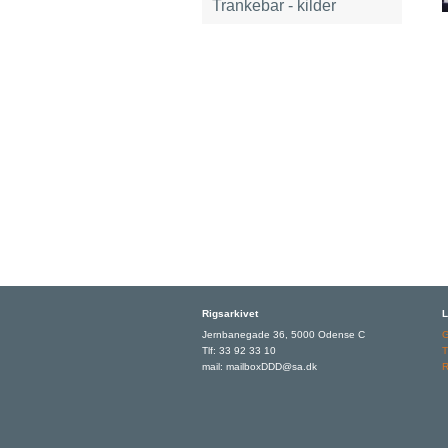
Trankebar - kilder
Rigsarkivet
L
Jernbanegade 36, 5000 Odense C
Tlf: 33 92 33 10
T
mail: mailboxDDD@sa.dk
R