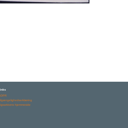
inks
GDPR
ilgængelighedserklæring
igsarkivets hjemmeside