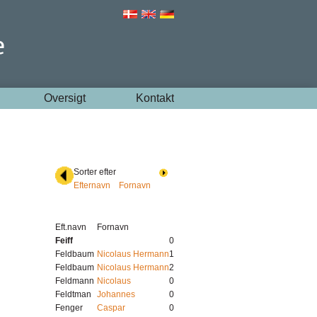
Oversigt
Kontakt
Sorter efter
Efternavn
Fornavn
Eft.navn
Fornavn
Feiff
0
Feldbaum
Nicolaus Hermann
1
Feldbaum
Nicolaus Hermann
2
Feldmann
Nicolaus
0
Feldtman
Johannes
0
Fenger
Caspar
0