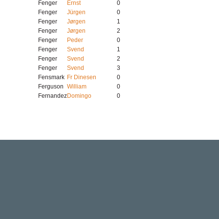
Fenger
Ernst
0
Fenger
Jürgen
0
Fenger
Jørgen
1
Fenger
Jørgen
2
Fenger
Peder
0
Fenger
Svend
1
Fenger
Svend
2
Fenger
Svend
3
Fensmark
Fr Dinesen
0
Ferguson
William
0
Fernandez
Domingo
0