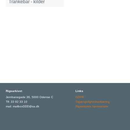
Trankebar - kilder
Rigsarkivet
Links
Jernbanegade 36, 5000 Odense C
GDPR
Tlf: 33 92 33 10
Tilgængelighedserklæring
mail: mailboxDDD@sa.dk
Rigsarkivets hjemmeside