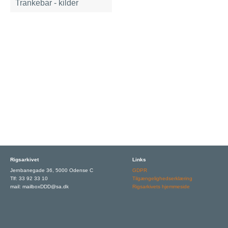
Trankebar - kilder
Rigsarkivet
Links
Jernbanegade 36, 5000 Odense C
GDPR
Tlf: 33 92 33 10
Tilgængelighedserklæring
mail: mailboxDDD@sa.dk
Rigsarkivets hjemmeside