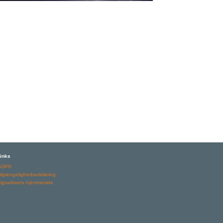
inks
GDPR
ilgængelighedserklæring
igsarkivets hjemmeside