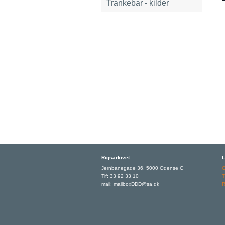
Trankebar - kilder
Rigsarkivet
L
Jernbanegade 36, 5000 Odense C
Tlf: 33 92 33 10
T
mail: mailboxDDD@sa.dk
R