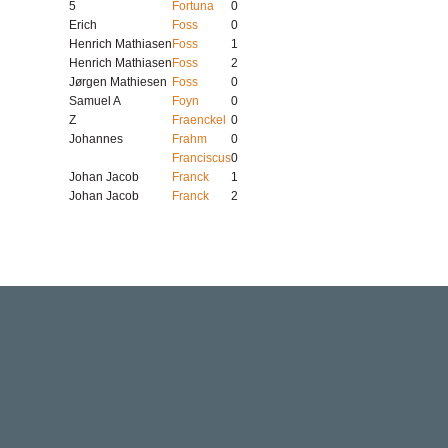
5
Fortuna
0
Erich
Foss
0
Henrich Mathiasen
Foss
1
Henrich Mathiasen
Foss
2
Jørgen Mathiesen
Foss
0
Samuel A
Foyn
0
Z
Fraenckel
0
Johannes
Frahm
0
Franciscus
0
Johan Jacob
Franck
1
Johan Jacob
Franck
2