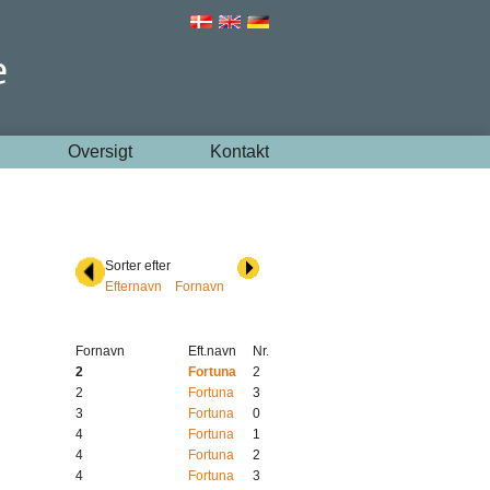
Oversigt
Kontakt
Sorter efter
Efternavn
Fornavn
Fornavn
Eft.navn
Nr.
2
Fortuna
2
2
Fortuna
3
3
Fortuna
0
4
Fortuna
1
4
Fortuna
2
4
Fortuna
3