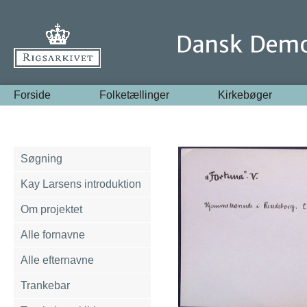
Forside
Folketællinger
Kirkebøger
Søgning
Kay Larsens introduktion
Om projektet
Alle fornavne
Alle efternavne
Trankebar