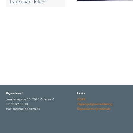
Trankebar - kilder
Rigsarkivet
Links
Jernbanegade 36, 5000 Odense C
GDPR
Tlf: 33 92 33 10
Tilgængelighedserklæring
mail: mailboxDDD@sa.dk
Rigsarkivets hjemmeside