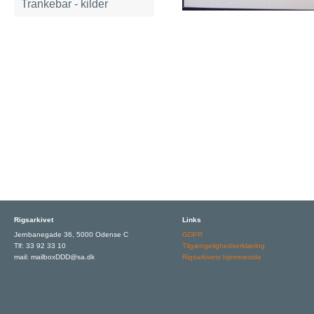
Trankebar - kilder
Rigsarkivet
Links
Jernbanegade 36, 5000 Odense C
GDPR
Tlf: 33 92 33 10
Tilgængelighedserklæring
mail: mailboxDDD@sa.dk
Rigsarkivets hjemmeside