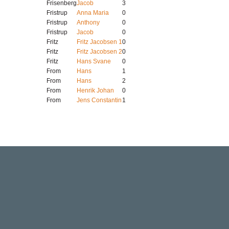
Frisenberg
Jacob
3
Fristrup
Anna Maria
0
Fristrup
Anthony
0
Fristrup
Jacob
0
Fritz
Fritz Jacobsen 1
0
Fritz
Fritz Jacobsen 2
0
Fritz
Hans Svane
0
From
Hans
1
From
Hans
2
From
Henrik Johan
0
From
Jens Constantin
1