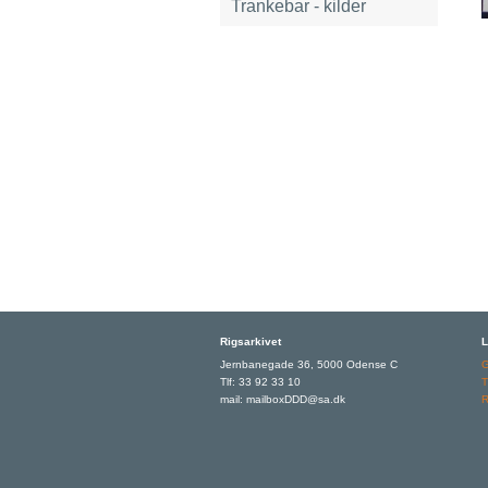
Trankebar - kilder
Rigsarkivet
L
Jernbanegade 36, 5000 Odense C
Tlf: 33 92 33 10
T
mail: mailboxDDD@sa.dk
R