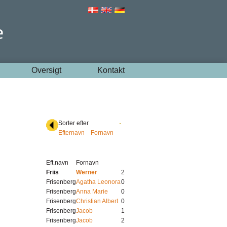
Oversigt
Kontakt
Sorter efter
Efternavn
Fornavn
Eft.navn
Fornavn
Friis
Werner
2
Frisenberg
Agatha Leonora
0
Frisenberg
Anna Marie
0
Frisenberg
Christian Albert
0
Frisenberg
Jacob
1
Frisenberg
Jacob
2