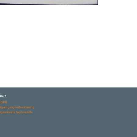
inks
GDPR
ilgængelighedserklæring
igsarkivets hjemmeside