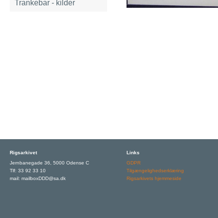
Trankebar - kilder
Rigsarkivet
Links
Jernbanegade 36, 5000 Odense C
GDPR
Tlf: 33 92 33 10
Tilgængelighedserklæring
mail: mailboxDDD@sa.dk
Rigsarkivets hjemmeside