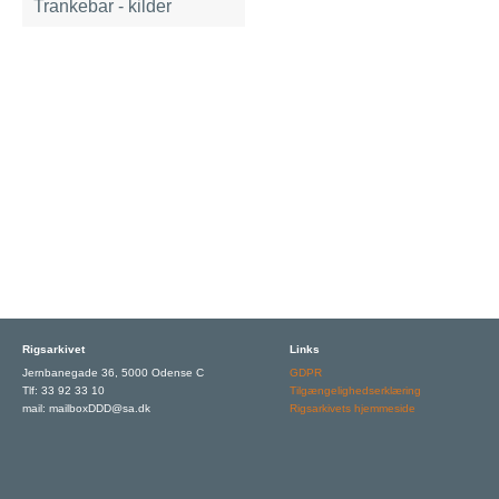
Trankebar - kilder
Rigsarkivet
Links
Jernbanegade 36, 5000 Odense C
GDPR
Tlf: 33 92 33 10
Tilgængelighedserklæring
mail: mailboxDDD@sa.dk
Rigsarkivets hjemmeside