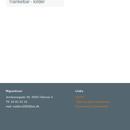
Trankebar - kilder
Rigsarkivet
Links
Jernbanegade 36, 5000 Odense C
GDPR
Tlf: 33 92 33 10
Tilgængelighedserklæring
mail: mailboxDDD@sa.dk
Rigsarkivets hjemmeside