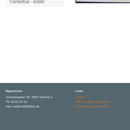
Trankebar - kilder
Rigsarkivet
Links
Jernbanegade 36, 5000 Odense C
GDPR
Tlf: 33 92 33 10
Tilgængelighedserklæring
mail: mailboxDDD@sa.dk
Rigsarkivets hjemmeside