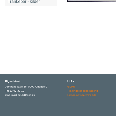
Trankebar - kilder
Rigsarkivet
Links
Jernbanegade 36, 5000 Odense C
GDPR
Tlf: 33 92 33 10
Tilgængelighedserklæring
mail: mailboxDDD@sa.dk
Rigsarkivets hjemmeside