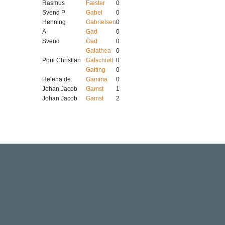
Rasmus
Fæster
0
Svend P
Gabel
0
Henning
Gabrielsen
0
A
Gad
0
Svend
Gad
0
Galathea
0
Poul Christian
Galschiøtt
0
Galting
0
Helena de
Gamma
0
Johan Jacob
Gamst
1
Johan Jacob
Gamst
2