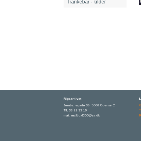
Trankebar - kilder
Rigsarkivet
L
Jernbanegade 36, 5000 Odense C
Tlf: 33 92 33 10
T
mail: mailboxDDD@sa.dk
R