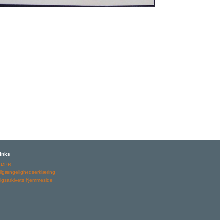
inks
GDPR
ilgængelighedserklæring
igsarkivets hjemmeside