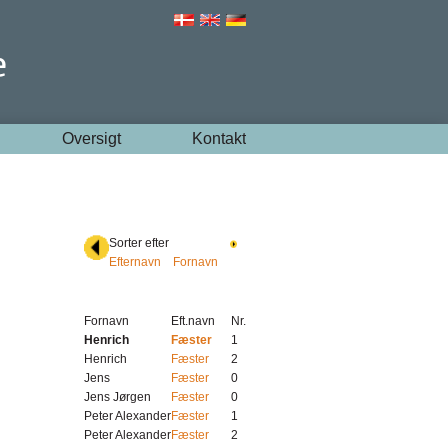
Oversigt
Kontakt
Sorter efter
Efternavn
Fornavn
Fornavn
Eft.navn
Nr.
Henrich
Fæster
1
Henrich
Fæster
2
Jens
Fæster
0
Jens Jørgen
Fæster
0
Peter Alexander
Fæster
1
Peter Alexander
Fæster
2