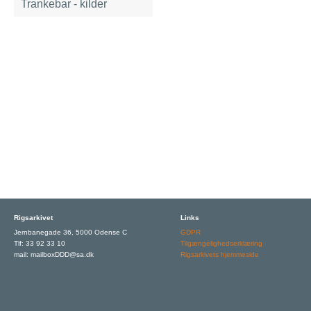
Trankebar - kilder
Rigsarkivet
Links
Jernbanegade 36, 5000 Odense C
GDPR
Tlf: 33 92 33 10
Tilgængelighedserklæring
mail: mailboxDDD@sa.dk
Rigsarkivets hjemmeside