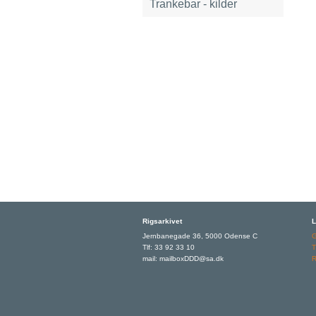
Trankebar - kilder
Rigsarkivet
L
Jernbanegade 36, 5000 Odense C
Tlf: 33 92 33 10
T
mail: mailboxDDD@sa.dk
R