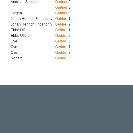
Andreas Sommer
Gartner
0
Gartner
0
Jørgen
Gartner
0
Johan Henrich Friderich v
Gebler
1
Johan Henrich Friderich v
Gebler
2
Ebbe Ulfeld
Gedde
1
Ebbe Ulfeld
Gedde
2
Ove
Gedde
0
Ove
Gedde
1
Ove
Gedde
2
Robert
Gedde
0