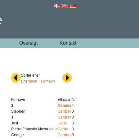
Oversigt
Kontakt
Sorter efter
Efternavn
Fornavn
Fornavn
Eft.navn
Nr.
3
Ganges
4
Stephen
Gantzel
0
J
Gantzer
0
Jost
Ganz
0
Pierre Francois Mazar de la
Garde
0
George
Gardner
0