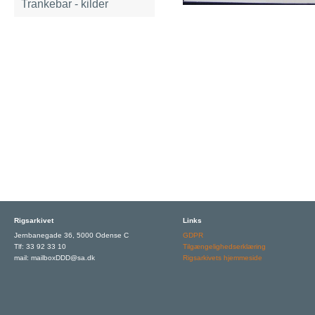
Trankebar - kilder
Rigsarkivet
Links
Jernbanegade 36, 5000 Odense C
GDPR
Tlf: 33 92 33 10
Tilgængelighedserklæring
mail: mailboxDDD@sa.dk
Rigsarkivets hjemmeside