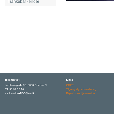
Trankebar - kilder
Rigsarkivet
Links
Jernbanegade 36, 5000 Odense C
GDPR
Tlf: 33 92 33 10
Tilgængelighedserklæring
mail: mailboxDDD@sa.dk
Rigsarkivets hjemmeside