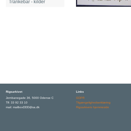
Trankebar - kilder
Rigsarkivet
Links
Jernbanegade 36, 5000 Odense C
GDPR
Tlf: 33 92 33 10
Tilgængelighedserklæring
mail: mailboxDDD@sa.dk
Rigsarkivets hjemmeside