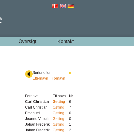
Oversigt
Kontakt
Sorter efter
Efternavn
Fornavn
Fornavn
Eft.navn
Nr.
Carl Christian
Gøtting
6
Carl Christian
Gøtting
7
Emanuel
Gøtting
0
Jeanne Victorine
Gøtting
0
Johan Frederik
Gøtting
1
Johan Frederik
Gøtting
2