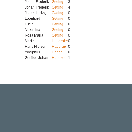
Johan Frederik
Gøtting
3
Johan Frederik
Gøtting
4
Johan Ludvig
Gøtting
0
Leonhard
Gøtting
0
Lucie
Gøtting
0
Maximina
Gøtting
0
Rosa Maria
Gøtting
0
Martin
Haberbier
0
Hans Nielsen
Haderup
0
Adolphus
Haege
0
Gotfried Johan
Haensel
1