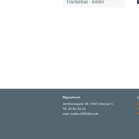
Trankebar - kilder
Rigsarkivet
L
Jernbanegade 36, 5000 Odense C
Tlf: 33 92 33 10
T
mail: mailboxDDD@sa.dk
R