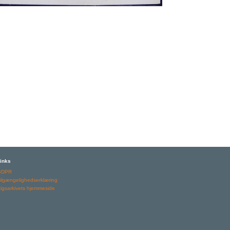
inks
GDPR
ilgængelighedserklæring
igsarkivets hjemmeside