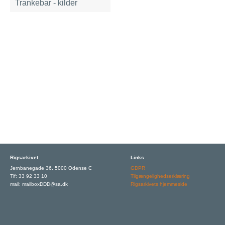
Trankebar - kilder
Rigsarkivet
Links
Jernbanegade 36, 5000 Odense C
GDPR
Tlf: 33 92 33 10
Tilgængelighedserklæring
mail: mailboxDDD@sa.dk
Rigsarkivets hjemmeside