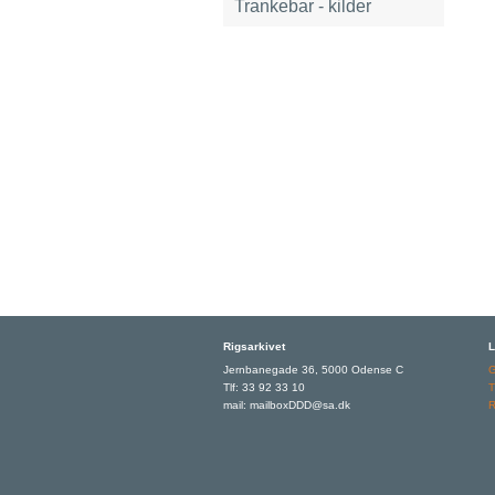
Trankebar - kilder
Rigsarkivet
L
Jernbanegade 36, 5000 Odense C
Tlf: 33 92 33 10
T
mail: mailboxDDD@sa.dk
R