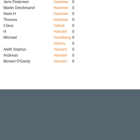
Jens Pedersen
Hammer
0
Martin Deichmand
Hammer
0
Niels H
Hammer
0
Thomas
Hammer
0
Claus
Hanck
0
H
Hancke
0
Michael
Handberg
0
Hanna
0
Aleth Sophus
Hansen
0
Andreas
Hansen
0
Benani O'Gardy
Hansen
0