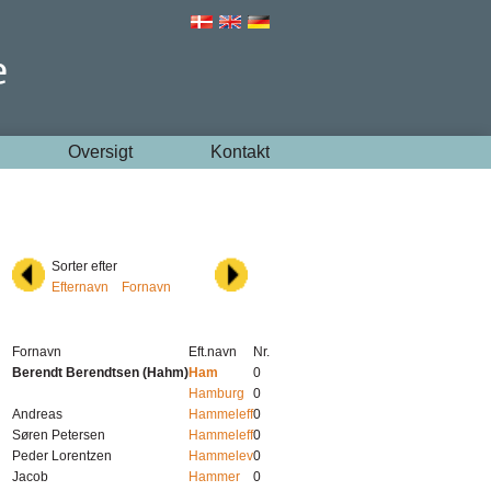
Oversigt
Kontakt
Sorter efter
Efternavn
Fornavn
Fornavn
Eft.navn
Nr.
Berendt Berendtsen (Hahm)
Ham
0
Hamburg
0
Andreas
Hammeleff
0
Søren Petersen
Hammeleff
0
Peder Lorentzen
Hammelev
0
Jacob
Hammer
0