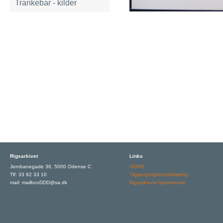
Trankebar - kilder
Rigsarkivet
Links
Jernbanegade 36, 5000 Odense C
GDPR
Tlf: 33 92 33 10
Tilgængelighedserklæring
mail: mailboxDDD@sa.dk
Rigsarkivets hjemmeside