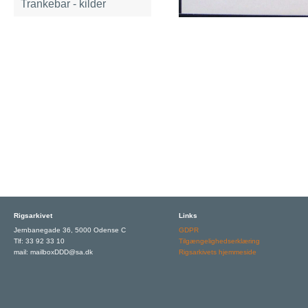
Trankebar - kilder
Rigsarkivet
Links
Jernbanegade 36, 5000 Odense C
GDPR
Tlf: 33 92 33 10
Tilgængelighedserklæring
mail: mailboxDDD@sa.dk
Rigsarkivets hjemmeside