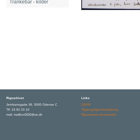
Trankebar - kilder
Rigsarkivet
Links
Jernbanegade 36, 5000 Odense C
GDPR
Tlf: 33 92 33 10
Tilgængelighedserklæring
mail: mailboxDDD@sa.dk
Rigsarkivets hjemmeside