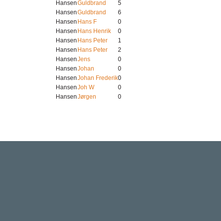
Hansen
Guldbrand
5
Hansen
Guldbrand
6
Hansen
Hans F
0
Hansen
Hans Henrik
0
Hansen
Hans Peter
1
Hansen
Hans Peter
2
Hansen
Jens
0
Hansen
Johan
0
Hansen
Johan Frederik
0
Hansen
Joh W
0
Hansen
Jørgen
0