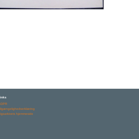
inks
GDPR
ilgængelighedserklæring
igsarkivets hjemmeside