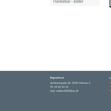
Trankebar - kilder
Rigsarkivet
L
Jernbanegade 36, 5000 Odense C
Tlf: 33 92 33 10
T
mail: mailboxDDD@sa.dk
R