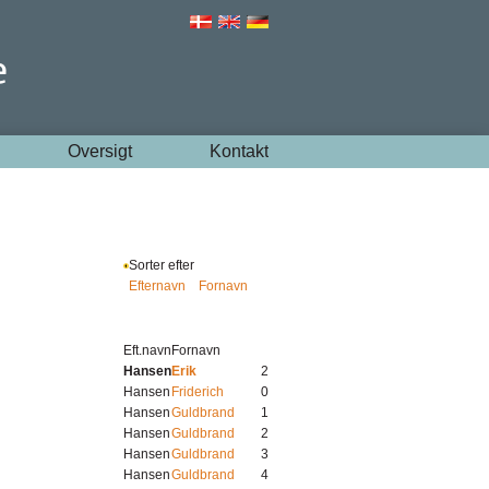
Oversigt
Kontakt
Sorter efter
Efternavn
Fornavn
Eft.navn
Fornavn
Hansen
Erik
2
Hansen
Friderich
0
Hansen
Guldbrand
1
Hansen
Guldbrand
2
Hansen
Guldbrand
3
Hansen
Guldbrand
4