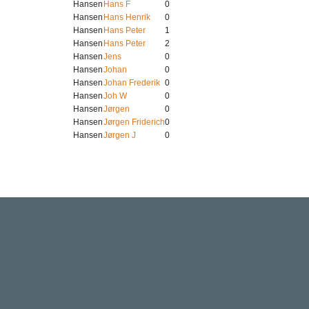
Hansen
Hans F
0
Hansen
Hans Henrik
0
Hansen
Hans Peter
1
Hansen
Hans Peter
2
Hansen
Jens
0
Hansen
Johan
0
Hansen
Johan Frederik
0
Hansen
Joh W
0
Hansen
Jørgen
0
Hansen
Jørgen Friderich
0
Hansen
Jørgen J
0