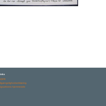
inks
GDPR
ilgængelighedserklæring
igsarkivets hjemmeside