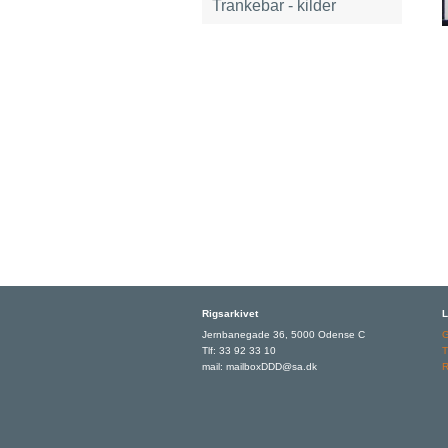
Trankebar - kilder
Rigsarkivet
L
Jernbanegade 36, 5000 Odense C
Tlf: 33 92 33 10
T
mail: mailboxDDD@sa.dk
R