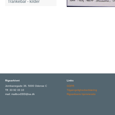
Trankebar - kilder
Rigsarkivet
Links
Jernbanegade 36, 5000 Odense C
GDPR
Tlf: 33 92 33 10
Tilgængelighedserklæring
mail: mailboxDDD@sa.dk
Rigsarkivets hjemmeside