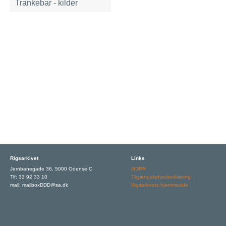
Trankebar - kilder
Rigsarkivet
Links
Jernbanegade 36, 5000 Odense C
GDPR
Tlf: 33 92 33 10
Tilgængelighedserklæring
mail: mailboxDDD@sa.dk
Rigsarkivets hjemmeside