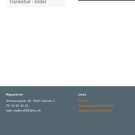
Trankebar - kilder
Rigsarkivet
Links
Jernbanegade 36, 5000 Odense C
GDPR
Tlf: 33 92 33 10
Tilgængelighedserklæring
mail: mailboxDDD@sa.dk
Rigsarkivets hjemmeside