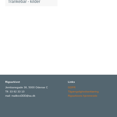
Trankebar - kilder
Rigsarkivet
Links
Jernbanegade 36, 5000 Odense C
GDPR
Tlf: 33 92 33 10
Tilgængelighedserklæring
mail: mailboxDDD@sa.dk
Rigsarkivets hjemmeside