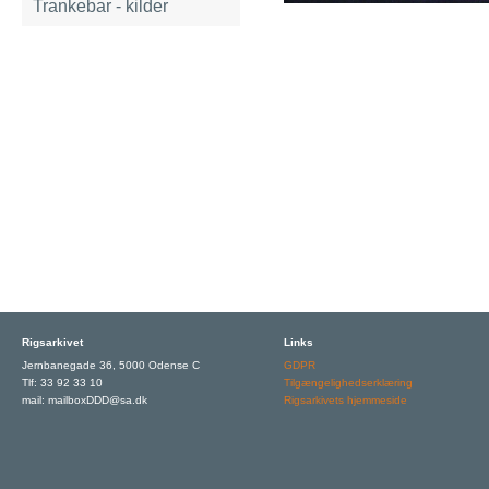
Trankebar - kilder
Rigsarkivet
Links
Jernbanegade 36, 5000 Odense C
GDPR
Tlf: 33 92 33 10
Tilgængelighedserklæring
mail: mailboxDDD@sa.dk
Rigsarkivets hjemmeside