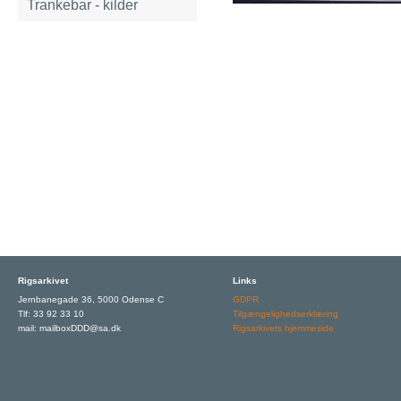
Trankebar - kilder
Rigsarkivet
Links
Jernbanegade 36, 5000 Odense C
GDPR
Tlf: 33 92 33 10
Tilgængelighedserklæring
mail: mailboxDDD@sa.dk
Rigsarkivets hjemmeside