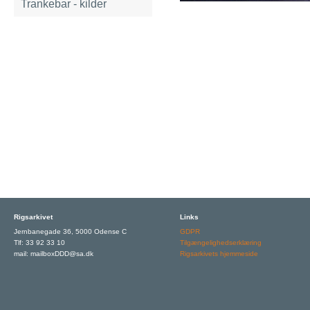
Trankebar - kilder
Rigsarkivet
Links
Jernbanegade 36, 5000 Odense C
GDPR
Tlf: 33 92 33 10
Tilgængelighedserklæring
mail: mailboxDDD@sa.dk
Rigsarkivets hjemmeside