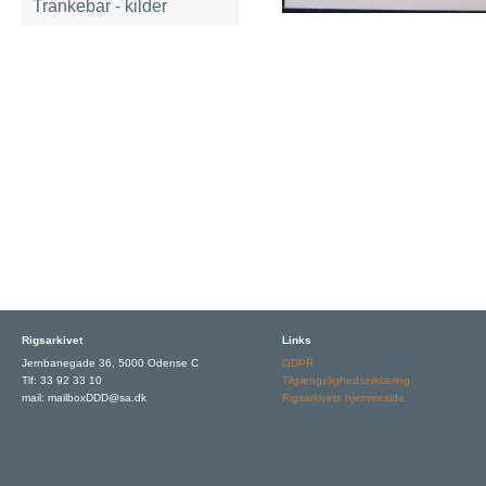
Trankebar - kilder
Rigsarkivet
Links
Jernbanegade 36, 5000 Odense C
GDPR
Tlf: 33 92 33 10
Tilgængelighedserklæring
mail: mailboxDDD@sa.dk
Rigsarkivets hjemmeside