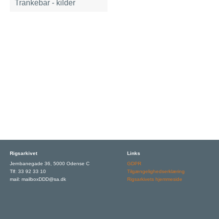
Trankebar - kilder
Rigsarkivet
Links
Jernbanegade 36, 5000 Odense C
GDPR
Tlf: 33 92 33 10
Tilgængelighedserklæring
mail: mailboxDDD@sa.dk
Rigsarkivets hjemmeside