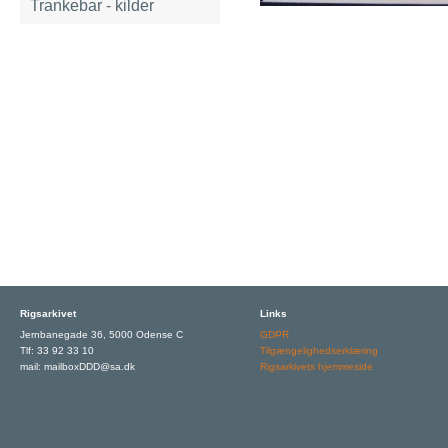
Trankebar - kilder
Rigsarkivet
Links
Jernbanegade 36, 5000 Odense C
GDPR
Tlf: 33 92 33 10
Tilgængelighedserklæring
mail: mailboxDDD@sa.dk
Rigsarkivets hjemmeside