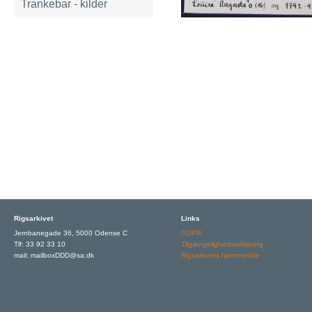
Trankebar - kilder
Rigsarkivet
Links
Jernbanegade 36, 5000 Odense C
GDPR
Tlf: 33 92 33 10
Tilgængelighedserklæring
mail: mailboxDDD@sa.dk
Rigsarkivets hjemmeside