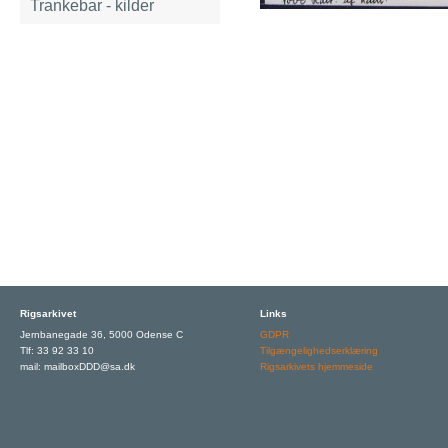
Trankebar - kilder
Rigsarkivet
Links
Jernbanegade 36, 5000 Odense C
GDPR
Tlf: 33 92 33 10
Tilgængelighedserklæring
mail: mailboxDDD@sa.dk
Rigsarkivets hjemmeside