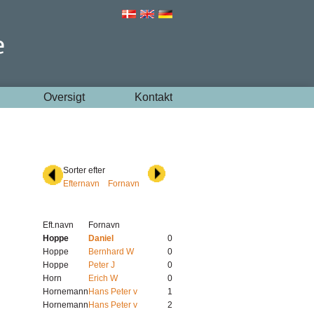
Oversigt
Kontakt
Sorter efter
Efternavn
Fornavn
Eft.navn
Fornavn
Hoppe
Daniel
0
Hoppe
Bernhard W
0
Hoppe
Peter J
0
Horn
Erich W
0
Hornemann
Hans Peter v
1
Hornemann
Hans Peter v
2