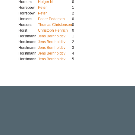
Hornum
Holger N
0
Horrebow
Peter
1
Horrebow
Peter
2
Horsens
Peder Pedersen
0
Horsens
Thomas Christensen
0
Horst
Christoph Henrich
0
Horstmann
Jens Bernholdt v
1
Horstmann
Jens Bernholdt v
2
Horstmann
Jens Bernholdt v
3
Horstmann
Jens Bernholdt v
4
Horstmann
Jens Bernholdt v
5