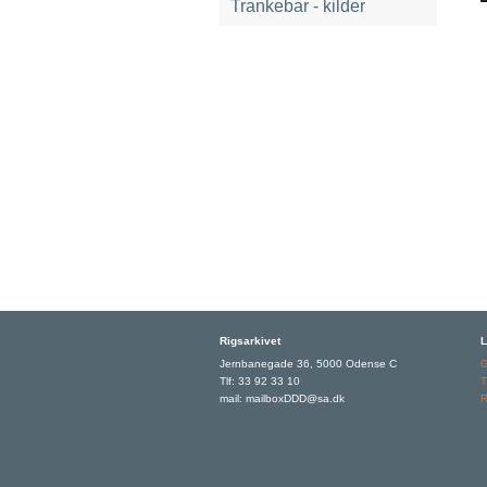
Trankebar - kilder
Rigsarkivet
L
Jernbanegade 36, 5000 Odense C
Tlf: 33 92 33 10
T
mail: mailboxDDD@sa.dk
R