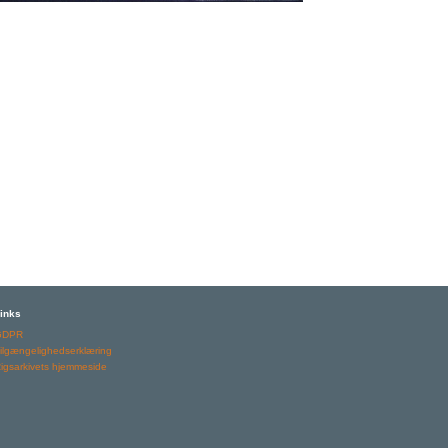
inks
GDPR
ilgængelighedserklæring
igsarkivets hjemmeside