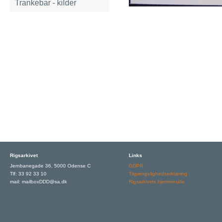
Trankebar - kilder
Rigsarkivet
Links
Jernbanegade 36, 5000 Odense C
GDPR
Tlf: 33 92 33 10
Tilgængelighedserklæring
mail: mailboxDDD@sa.dk
Rigsarkivets hjemmeside