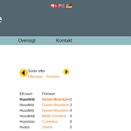
Oversigt
Kontakt
Sorter efter
Efternavn
Fornavn
Eft.navn
Fornavn
Huusfeld
Daniel Mouritzen
2
Huusfeld
Daniel Mouritzen
3
Huusfeld
Daniel Mouritzen
4
Huusfeldt
Mette Christine
0
Huysman
Cornelius
0
Hvass
Svend
0