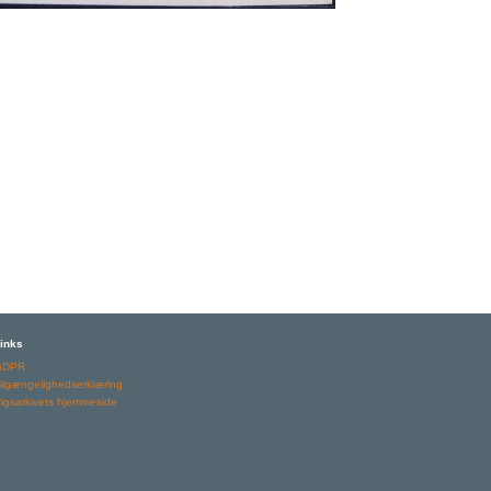
inks
GDPR
ilgængelighedserklæring
igsarkivets hjemmeside