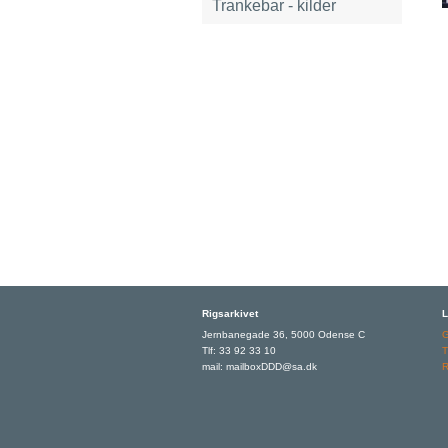
Trankebar - kilder
Rigsarkivet
L
Jernbanegade 36, 5000 Odense C
Tlf: 33 92 33 10
T
mail: mailboxDDD@sa.dk
R