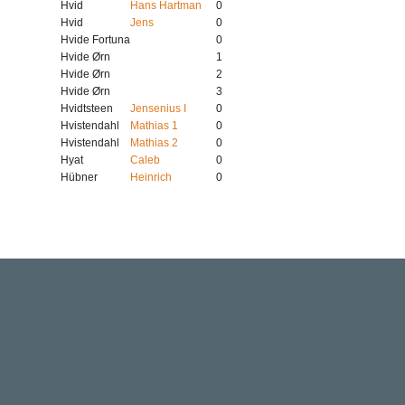
Hvid
Hans Hartman
0
Hvid
Jens
0
Hvide Fortuna
0
Hvide Ørn
1
Hvide Ørn
2
Hvide Ørn
3
Hvidtsteen
Jensenius I
0
Hvistendahl
Mathias 1
0
Hvistendahl
Mathias 2
0
Hyat
Caleb
0
Hübner
Heinrich
0