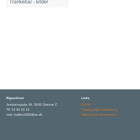
Trankebar - kilder
Rigsarkivet
Links
Jernbanegade 36, 5000 Odense C
GDPR
Tlf: 33 92 33 10
Tilgængelighedserklæring
mail: mailboxDDD@sa.dk
Rigsarkivets hjemmeside