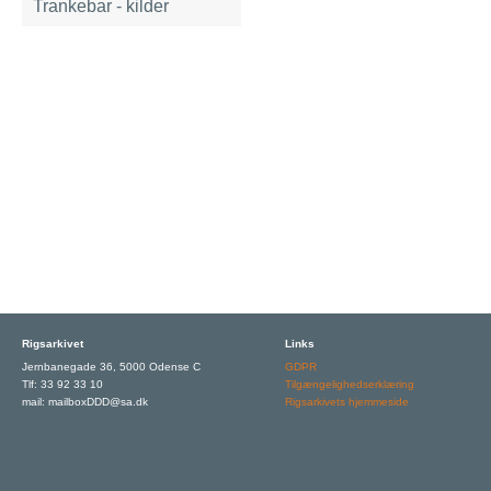
Trankebar - kilder
Rigsarkivet
Links
Jernbanegade 36, 5000 Odense C
GDPR
Tlf: 33 92 33 10
Tilgængelighedserklæring
mail: mailboxDDD@sa.dk
Rigsarkivets hjemmeside