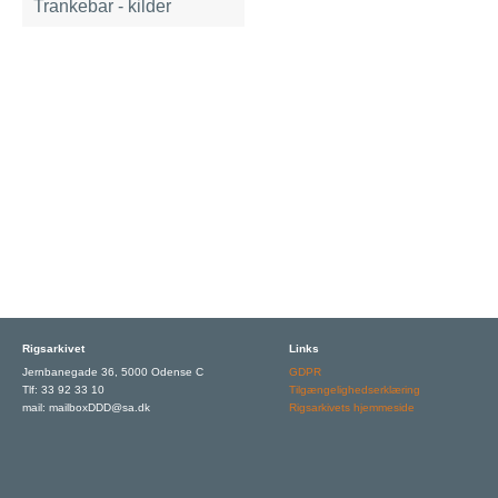
Trankebar - kilder
Rigsarkivet
Links
Jernbanegade 36, 5000 Odense C
GDPR
Tlf: 33 92 33 10
Tilgængelighedserklæring
mail: mailboxDDD@sa.dk
Rigsarkivets hjemmeside