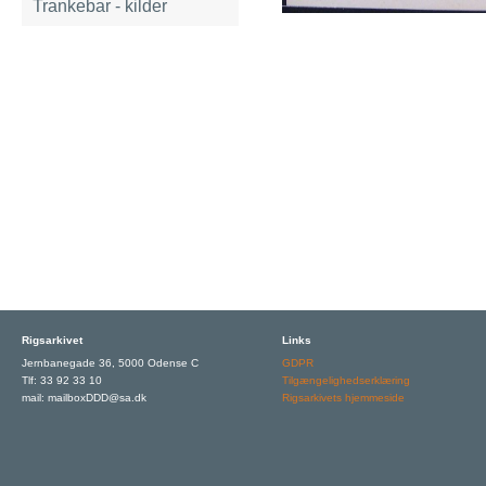
Trankebar - kilder
Rigsarkivet
Links
Jernbanegade 36, 5000 Odense C
GDPR
Tlf: 33 92 33 10
Tilgængelighedserklæring
mail: mailboxDDD@sa.dk
Rigsarkivets hjemmeside